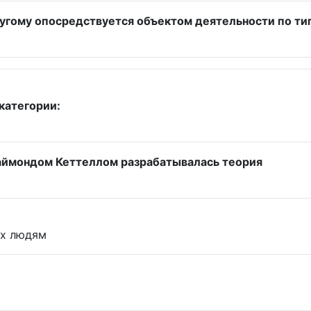
ругому опосредствуется объектом деятельности по ти
категории:
аймондом Кеттеллом разрабатывалась теория
ых людям
: