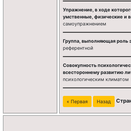
Упражнение, в ходе которог
умственные, физические и в
самоупражнением
Группа, выполняющая роль э
референтной
Совокупность психологичес
всестороннему развитию лич
психологическим климатом
Стран
« Первая
Назад