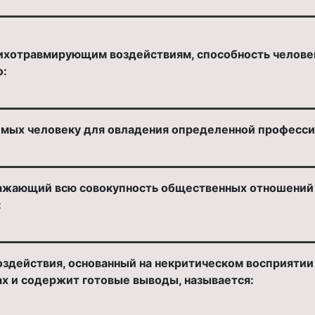
сихотравмирующим воздействиям, способность челов
о:
имых человеку для овладения определенной профессие
жающий всю совокупность общественных отношений к т
:
оздействия, основанный на некритическом восприятии
ах и содержит готовые выводы, называется: