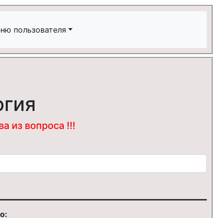
ню пользователя
огия
 из вопроса !!!
о: