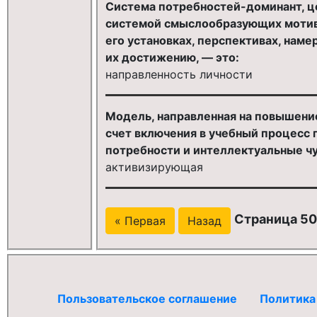
Система потребностей-доминант, ц
системой смыслообразующих мотив
его установках, перспективах, наме
их достижению, — это:
направленность личности
Модель, направленная на повышение
счет включения в учебный процесс 
потребности и интеллектуальные чув
активизирующая
Страница 50
« Первая
Назад
Пользовательское соглашение
Политика