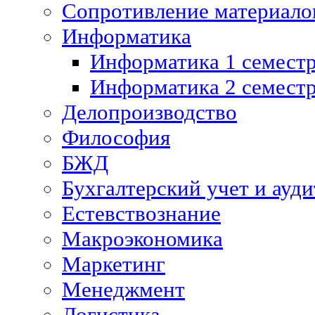
Сопротивление материалов
Информатика
Информатика 1 семест
Информатика 2 семест
Делопроизводство
Философия
БЖД
Бухгалтерский учет и ауди
Естевствознание
Макроэкономика
Маркетинг
Менеджмент
Логистика