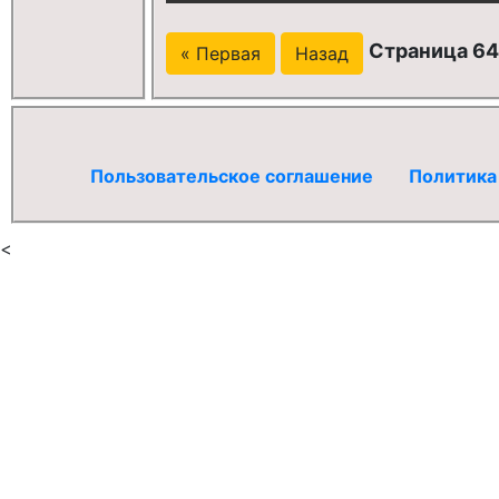
Страница 64
« Первая
Назад
Пользовательское соглашение
Политика
<