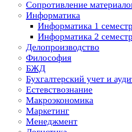
Сопротивление материалов
Информатика
Информатика 1 семест
Информатика 2 семест
Делопроизводство
Философия
БЖД
Бухгалтерский учет и ауди
Естевствознание
Макроэкономика
Маркетинг
Менеджмент
Логистика