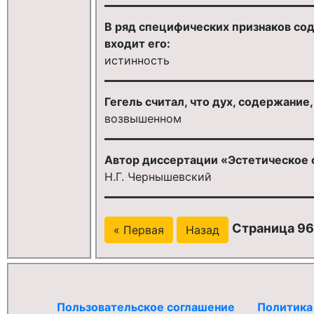
В ряд специфических признаков со
входит его:
истинность
Гегель считал, что дух, содержание
возвышенном
Автор диссертации «Эстетическое 
Н.Г. Чернышевский
Страница 96
« Первая
Назад
Пользовательское соглашение
Политика