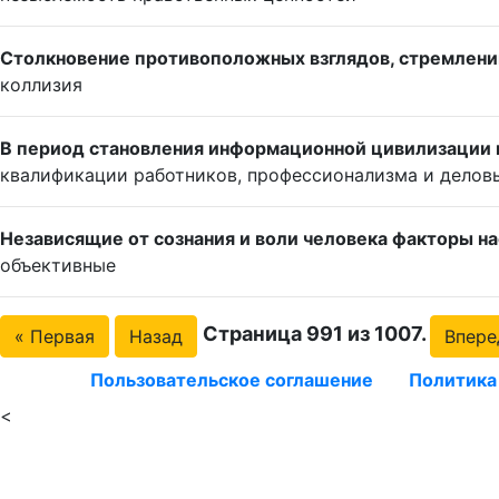
Столкновение противоположных взглядов, стремлений
коллизия
В период становления информационной цивилизации 
квалификации работников, профессионализма и делов
Независящие от сознания и воли человека факторы на
объективные
Страница 991 из 1007.
« Первая
Назад
Впере
Пользовательское соглашение
Политика
<