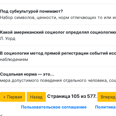
Под субкультурой понимают?
Набор символов, ценности, норм отличающих то или и
Какой американский социолог определял социологию 
Л. Уорд
В социологии метод прямой регистрации событий исс
наблюдением
Соцальная норма — это...
мера допустимого поведения отдельного человека, со
Страница 105 из 577.
« Первая
Назад
Вперед
Пользовательское соглашение
Политика
<