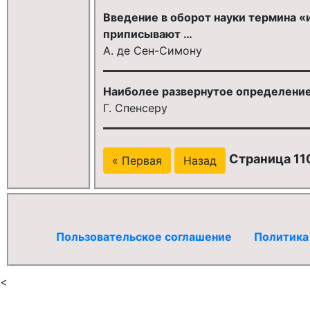
Введение в оборот науки термина 
приписывают …
А. де Сен-Симону
Наиболее развернутое определени
Г. Спенсеру
Страница 110
« Первая
Назад
Пользовательское соглашение
Политика
<