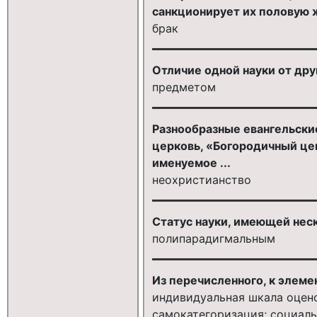
санкционирует их половую ж
брак
Отличие одной науки от дру
предметом
Разнообразные евангельские
церковь, «Богородичный цен
именуемое ...
неохристианство
Статус науки, имеющей неск
полипарадигмальным
Из перечисленного, к элем
индивидуальная шкала оцено
самокатегоризация; социаль