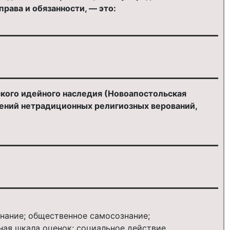
рава и обязанности, — это:
ского идейного наследия (Новоапостольская
влений нетрадиционных религиозных верований,
:
нание; общественное самосознание;
ная шкала оценок; социальное действие