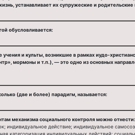
изнь, устанавливает их супружеские и родительские п
гой обусловливается:
 учения и культы, возникшие в рамках иудо-христиан
тр», мормоны и т.п.), — это одно из основных напра
олько (две и более) парадигм, называется:
ентам механизма социального контроля можно отнести
к; индивидуальное действие; индивидуальное самосоз
ная категоризация индивидуальных действий; социаль