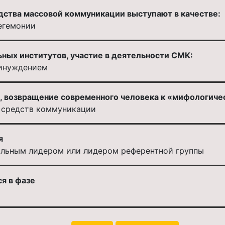
дства массовой коммуникации выступают в качестве:
егемонии
ьных институтов, участие в деятельности СМК:
ринуждением
, возвращение современного человека к «мифологичес
 средств коммуникации
я
мальным лидером или лидером референтной группы
я в фазе