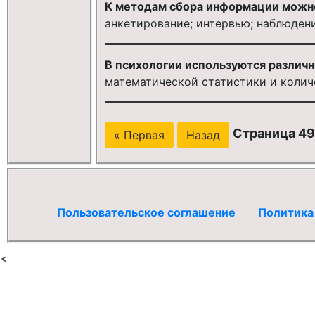
К методам сбора информации можно
анкетирование; интервью; наблюден
В психологии используются различн
математической статистики и колич
Страница 49
« Первая
Назад
Пользовательское соглашение
Политика
<