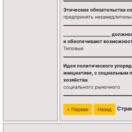
Этические обязательства с
предпринять незамедлитель
____________________ долж
и обеспечивают возможнос
Типовые
Идея политического упорядо
инициативе, с социальным 
хозяйства
социального рыночного
Стран
« Первая
Назад