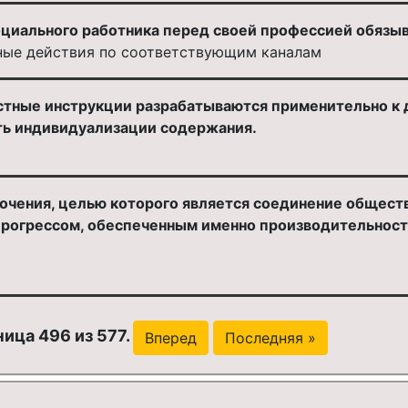
оциального работника перед своей профессией обязыв
ные действия по соответствующим каналам
ностные инструкции разрабатываются применительно к
ть индивидуализации содержания.
чения, целью которого является соединение общества
прогрессом, обеспеченным именно производительност
ица 496 из 577.
Вперед
Последняя »