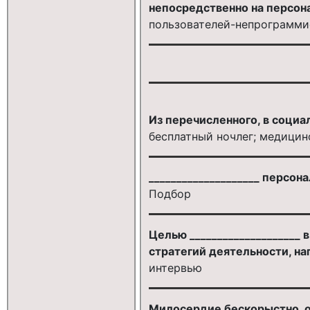
непосредственно на персон
пользователей-непрограмми
Из перечисленного, в соци
бесплатный ночлег; медицин
____________________ персо
Подбор
Целью ____________________
стратегий деятельности, на
интервью
Милосердие бескорыстно, од