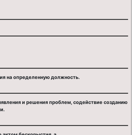
ения на определенную должность.
выявления и решения проблем, содействие созданию
и.
о актом бескорыстия, а