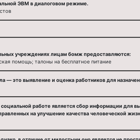
альной ЭВМ в диалоговом режиме.
стов
альных учреждениях лицам бомж предоставляются:
ская помощь; талоны на бесплатное питание
нала — это выявление и оценка работников для назнач
 в социальной работе является сбор информации для 
правленных на улучшение качества человеческой жизн
нако, в отличие от милостыни оно является не прост