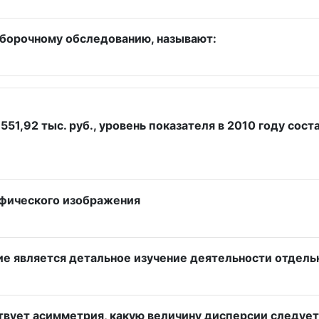
ыборочному обследованию, называют:
551,92 тыс. руб., уровень показателя в 2010 году сост
афического изображения
е является детальное изучение деятельности отдельн
ствует асимметрия, какую величину дисперсии следуе