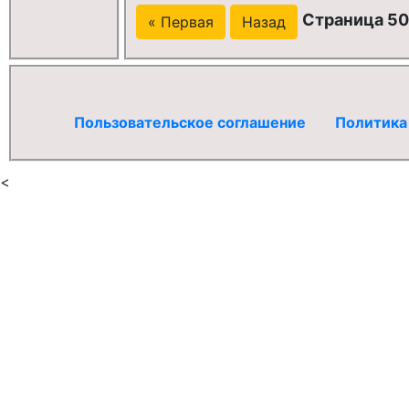
Страница 50
« Первая
Назад
Пользовательское соглашение
Политика
<