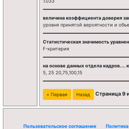
1.033
величина коэффициента доверия за
уровня принятой вероятности и объ
Статистическая значимость уравнен
F-критерия
на основе данных отдела кадров.... 
5, 25 20,75,100,15
Страница 9 и
« Первая
Назад
Пользовательское соглашение
Политика