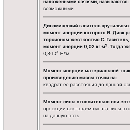
наложенными связями, называются:
возможными
Динамический гаситель крутильных 
момент инерции которого Ө. Диск ра
торсионом жесткостью С. Гаситель, 
2
момент инерции 0,02 кг∙м
. Тогда ж
4
0,8∙10
Н*м
Момент инерции материальной точки
произведению массы точки на:
квадрат ее расстояния до данной ос
Момент силы относительно оси есть
проекции вектора-момента силы отн
на данную ость