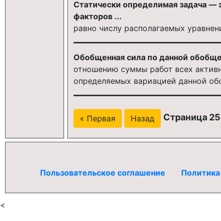
Статически определимая задача — э
факторов ...
равно числу располагаемых уравнен
Обобщенная сила по данной обобщен
отношению суммы работ всех актив
определяемых вариацией данной об
Страница 25 
« Первая
Назад
Пользовательское соглашение
Политика
<