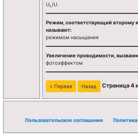
U
/U
L
Режим, соответствующий второму к
называют:
режимом насыщения
Увеличение проводимости, вызванно
фотоэффектом
Страница 4 и
« Первая
Назад
Пользовательское соглашение
Политика