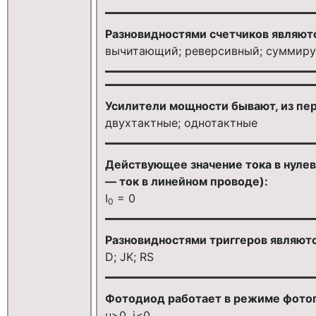
Разновидностями счетчиков являютс
вычитающий; реверсивный; суммир
Усилители мощности бывают, из пе
двухтактные; однотактные
Действующее значение тока в нулев
— ток в линейном проводе):
I
= 0
0
Разновидностями триггеров являютс
D; JK; RS
Фотодиод работает в режиме фотог
u>0, i<0