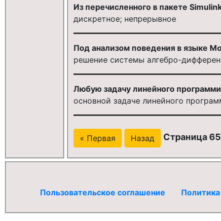
Из перечисленного в пакете Simulin
дискретное; непрерывное
Под анализом поведения в языке Mo
решение системы алгебро-дифферен
Любую задачу линейного программи
основной задаче линейного програ
Страница 65 
« Первая
Назад
Пользовательское соглашение
Политика