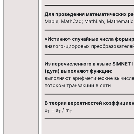
Для проведения математических ра
Maple; MathCad; MathLab; Mathematic
«Истинно» случайные числа форми
аналого-цифровых преобразователе
Из перечисленного в языке SIMNET I
(дуги) выполняют функции:
выполняют арифметические вычислен
потоком транзакций в сети
В теории вероятностей коэффициен
u
= s
/ m
Т
Т
Т