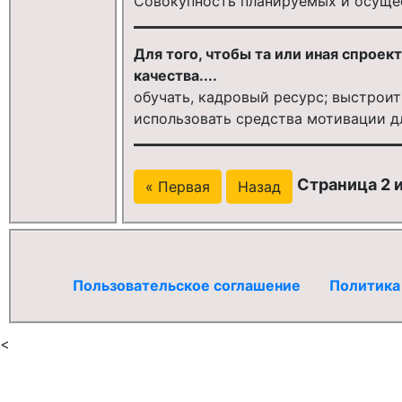
Совокупность планируемых и осуще
Для того, чтобы та или иная спрое
качества....
обучать, кадровый ресурс; выстрои
использовать средства мотивации д
Страница 2 и
« Первая
Назад
Пользовательское соглашение
Политика
<