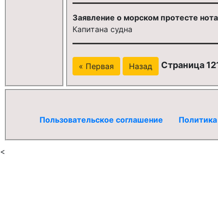
Заявление о морском протесте нота
Капитана судна
Страница 121
« Первая
Назад
Пользовательское соглашение
Политика
<