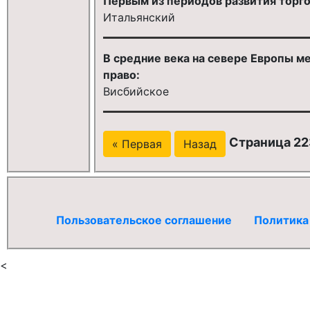
Первым из периодов развития торго
Итальянский
В средние века на севере Европы м
право:
Висбийское
Страница 223
« Первая
Назад
Пользовательское соглашение
Политика
<