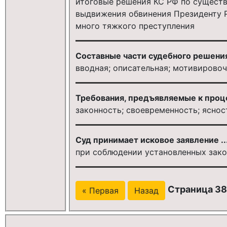
итоговые решения КС РФ по существ
выдвижения обвинения Президенту Р
много тяжкого преступления
Составные части судебного решени
вводная; описательная; мотивировоч
Требования, предъявляемые к про
законность; своевременность; яснос
Суд принимает исковое заявление ..
при соблюдении установленных зак
Страница 38 
« Первая
Назад