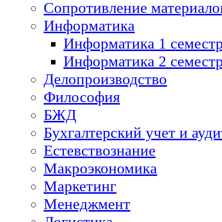
Сопротивление материалов
Информатика
Информатика 1 семест
Информатика 2 семест
Делопроизводство
Философия
БЖД
Бухгалтерский учет и ауди
Естевствознание
Макроэкономика
Маркетинг
Менеджмент
Логистика