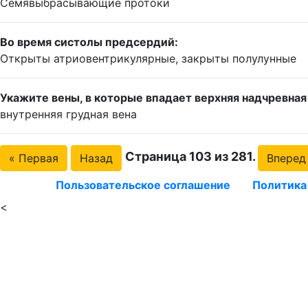
Семявыбрасывающие протоки
Во время систолы предсердий:
Открыты атриовентрикулярные, закрыты полулунные
Укажите вены, в которые впадает верхняя надчревная
внутренняя грудная вена
Страница 103 из 281.
« Первая
Назад
Вперед
Пользовательское соглашение
Политика
<