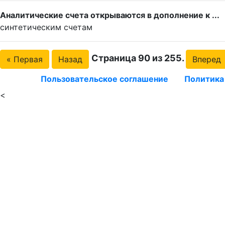
Аналитические счета открываются в дополнение к ...
синтетическим счетам
Страница 90 из 255.
« Первая
Назад
Вперед
Пользовательское соглашение
Политика
<