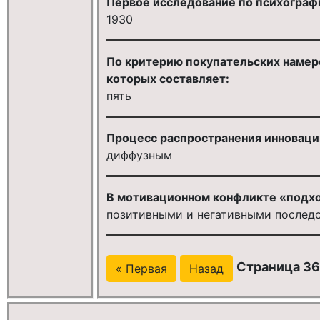
Первое исследование по психографик
1930
По критерию покупательских намере
которых составляет:
пять
Процесс распространения инновации
диффузным
В мотивационном конфликте «подхо
позитивными и негативными послед
Страница 36
« Первая
Назад