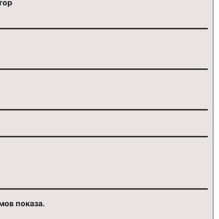
тор
мов показа.