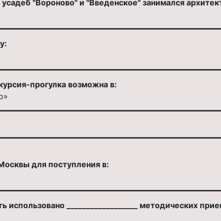
усадеб "Вороново" и "Введенское" занимался архитек
у:
курсия-прогулка возможна в:
о»
Москвы для поступления в:
ь использовано __________________ методических прие