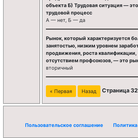
объекта Б) Трудовая ситуация — эт
трудовой процесс
А — нет, Б — да
Рынок, который характеризуется б
занятостью, низким уровнем зарабо
продвижения, роста квалификации, 
отсутствием профсоюзов, — это рыно
вторичный
Страница 32
« Первая
Назад
Пользовательское соглашение
Политика