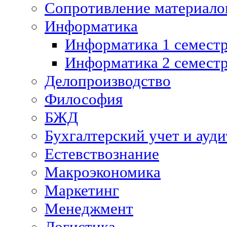
Сопротивление материалов
Информатика
Информатика 1 семест
Информатика 2 семест
Делопроизводство
Философия
БЖД
Бухгалтерский учет и ауди
Естевствознание
Макроэкономика
Маркетинг
Менеджмент
Логистика