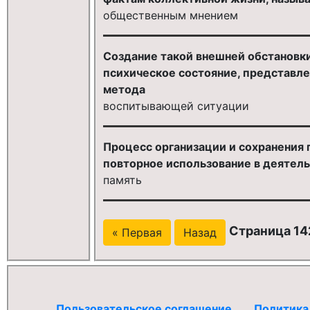
общественным мнением
Создание такой внешней обстановк
психическое состояние, представлен
метода
воспитывающей ситуации
Процесс организации и сохранения
повторное использование в деятель
память
Страница 14
« Первая
Назад
Пользовательское соглашение
Политика