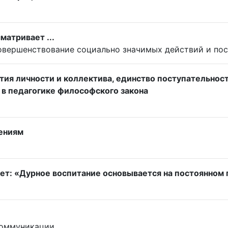
атривает ...
совершенствование социально значимых действий и по
ия личности и коллектива, единство поступательност
 в педагогике философского закона
лениям
шет: «Дурное воспитание основывается на постоянном
коммуникации