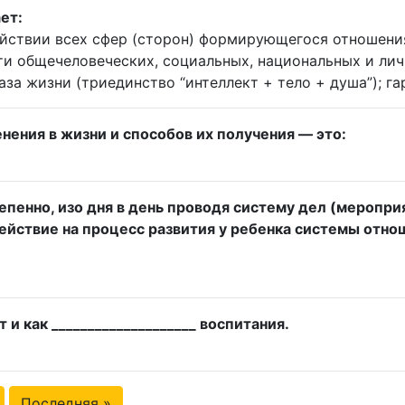
ет:
йствии всех сфер (сторон) формирующегося отношения
ти общечеловеческих, социальных, национальных и лич
за жизни (триединство “интеллект + тело + душа”); г
нения в жизни и способов их получения — это:
пенно, изо дня в день проводя систему дел (меропри
йствие на процесс развития у ребенка системы отноше
и как ____________________ воспитания.
Последняя »