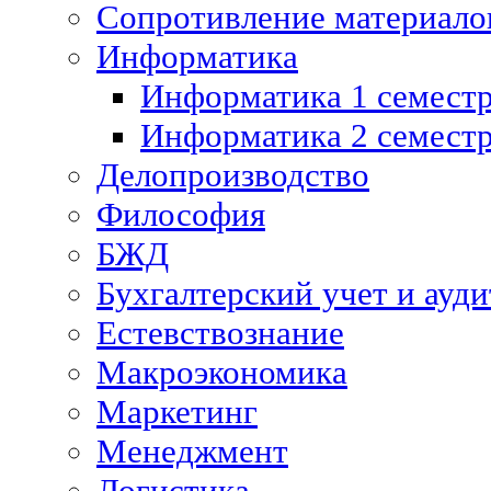
Сопротивление материалов
Информатика
Информатика 1 семест
Информатика 2 семест
Делопроизводство
Философия
БЖД
Бухгалтерский учет и ауди
Естевствознание
Макроэкономика
Маркетинг
Менеджмент
Логистика