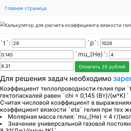
Главная страница
`t`:
`p`:
`mu_(He)`:
Для решения задач необходимо
заре
Коэффициент теплопроводности гелия при `t 
гектопаскалей равен `chi = 0,145 (Вт)/(м*K)`
Считая числовой коэффициент в выражения
коэффициент вязкости `eta` гелия при тех ж
Молярная масса гелия:`mu_(He) = 4 г/(мол
Значение универсальной газовой постоян
8.31(Дж)/(моль*K)`