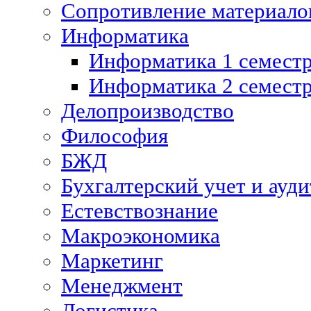
Сопротивление материалов
Информатика
Информатика 1 семест
Информатика 2 семест
Делопроизводство
Философия
БЖД
Бухгалтерский учет и ауди
Естевствознание
Макроэкономика
Маркетинг
Менеджмент
Логистика