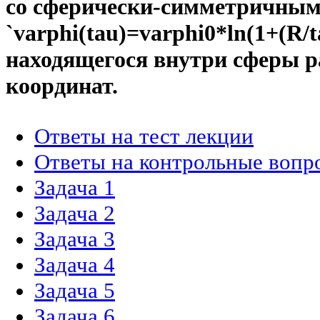
со сферически-симметричным
`varphi(tau)=varphi0*ln(1+(R/
находящегося внутри сферы ра
координат.
Ответы на тест лекции
Ответы на контрольные вопр
Задача 1
Задача 2
Задача 3
Задача 4
Задача 5
Задача 6