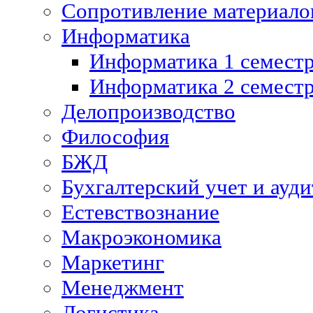
Сопротивление материалов
Информатика
Информатика 1 семест
Информатика 2 семест
Делопроизводство
Философия
БЖД
Бухгалтерский учет и ауди
Естевствознание
Макроэкономика
Маркетинг
Менеджмент
Логистика