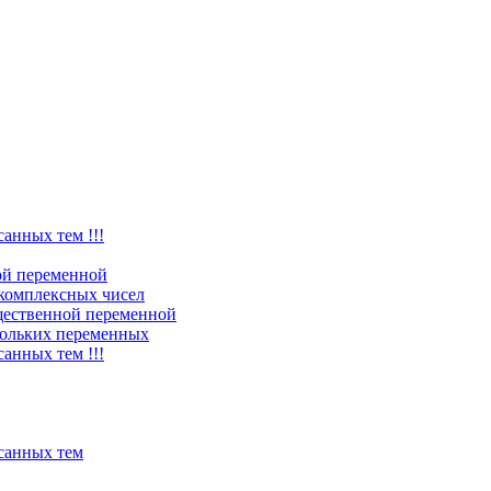
санных тем !!!
ой переменной
комплексных чисел
щественной переменной
ольких переменных
санных тем !!!
исанных тем