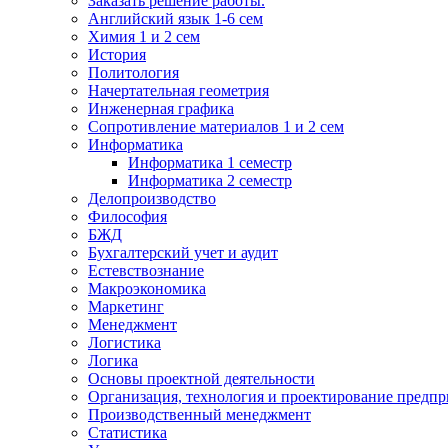
Заказать решение работы.
Английский язык 1-6 сем
Химия 1 и 2 сем
История
Политология
Начертательная геометрия
Инженерная графика
Сопротивление материалов 1 и 2 сем
Информатика
Информатика 1 семестр
Информатика 2 семестр
Делопроизводство
Философия
БЖД
Бухгалтерский учет и аудит
Естевствознание
Макроэкономика
Маркетинг
Менеджмент
Логистика
Логика
Основы проектной деятельности
Организация, технология и проектирование предпр
Производственный менеджмент
Статистика