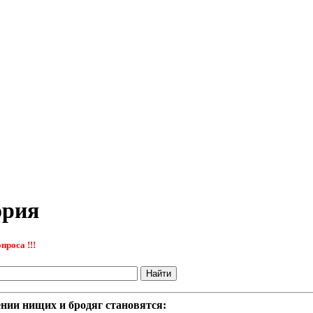
ория
проса !!!
нии нищих и бродяг становятся: