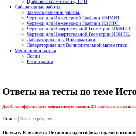
Цифровая грамотность, ТЦП
Лабараторные работы
Заказать решение работы.
Чертежи для Инженерной Графики ИММИТ.
Чертежи для Инженерной Графики ИЭИТС.
Чертежи для Начертательной Геометрии ИММИТ.
Чертежи для Начертательной Геометрии ИЭИТС.
Лабараторные для Информатики.
Лабараторные для Вычислительной математики.
Меню пользователя
Логин
Регистрация
Ответы на тесты по теме Ист
Для более эффективного поиска следует вводить 2-3 ключевых слова из во
Поиск:
По указу Елизаветы Петровны идентификаторами в отноше