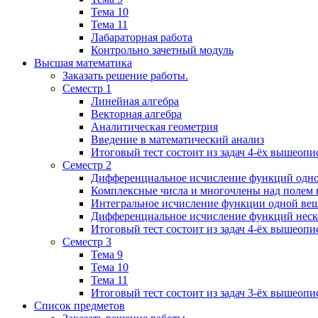
Тема 10
Тема 11
Лабараторная работа
Контрольно зачетный модуль
Высшая математика
Заказать решение работы.
Семестр 1
Линейная алгебра
Векторная алгебра
Аналитическая геометрия
Введение в математический анализ
Итоговый тест состоит из задач 4-ёх вышеопи
Семестр 2
Дифференциальное исчисление функций одн
Комплексные числа и многочлены над полем 
Интегральное исчисление функции одной ве
Дифференциальное исчисление функций неск
Итоговый тест состоит из задач 4-ёх вышеопи
Семестр 3
Тема 9
Тема 10
Тема 11
Итоговый тест состоит из задач 3-ёх вышеоп
Список предметов