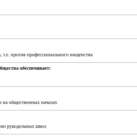
а, т.е. против профессионального нищенства
бщества обеспечивает:
и на общественных началах
тию рукодельных школ