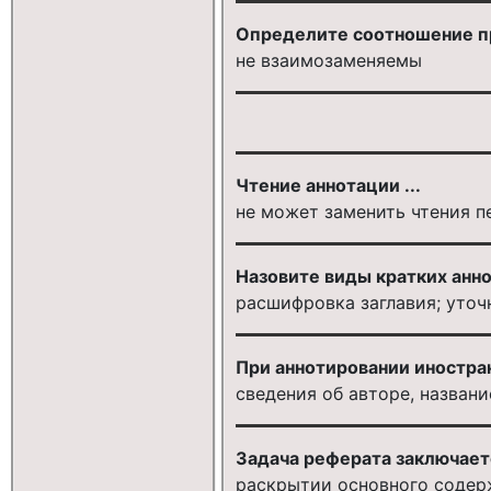
Определите соотношение пр
не взаимозаменяемы
Чтение аннотации ...
не может заменить чтения 
Назовите виды кратких анн
расшифровка заглавия; уто
При аннотировании иностран
сведения об авторе, назван
Задача реферата заключается
раскрытии основного содер