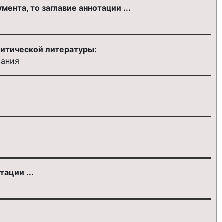
ента, то заглавие аннотации ...
литической литературы:
вания
ации ...