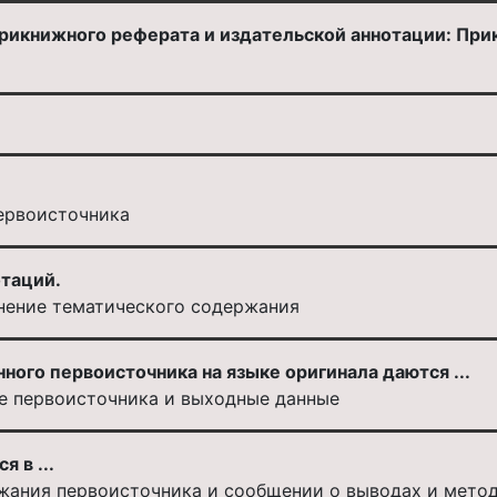
икнижного реферата и издательской аннотации: Прик
первоисточника
отаций.
чнение тематического содержания
ного первоисточника на языке оригинала даются ...
ие первоисточника и выходные данные
 в ...
жания первоисточника и сообщении о выводах и метод