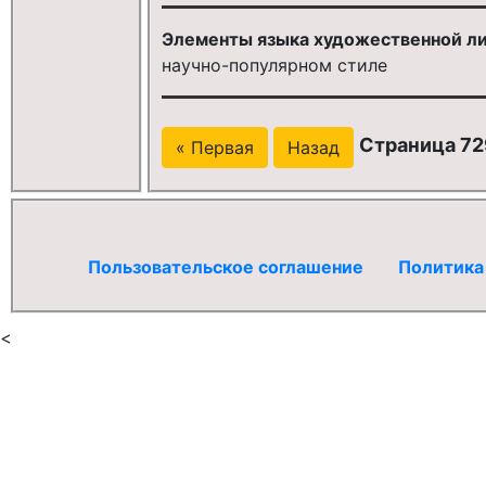
Элементы языка художественной ли
научно-популярном стиле
Страница 72
« Первая
Назад
Пользовательское соглашение
Политика
<