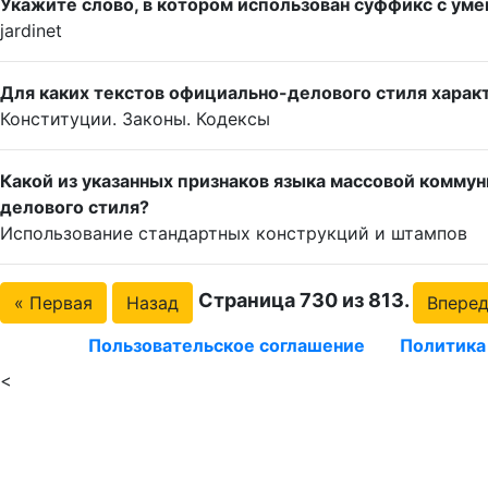
Укажите слово, в котором использован суффикс с ум
jardinet
Для каких текстов официально-делового стиля харак
Конституции. Законы. Кодексы
Какой из указанных признаков языка массовой комму
делового стиля?
Использование стандартных конструкций и штампов
Страница 730 из 813.
« Первая
Назад
Впере
Пользовательское соглашение
Политика
<