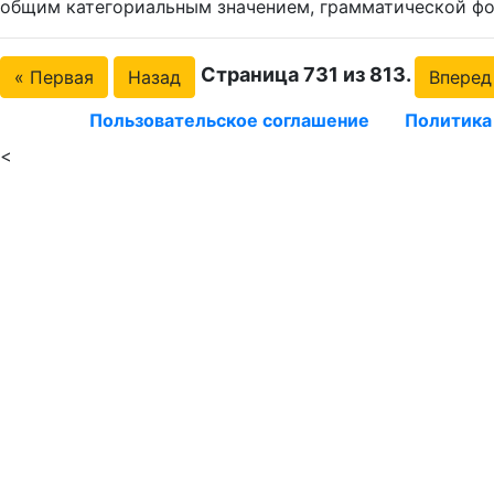
общим категориальным значением, грамматической фо
Страница 731 из 813.
« Первая
Назад
Вперед
Пользовательское соглашение
Политика
<