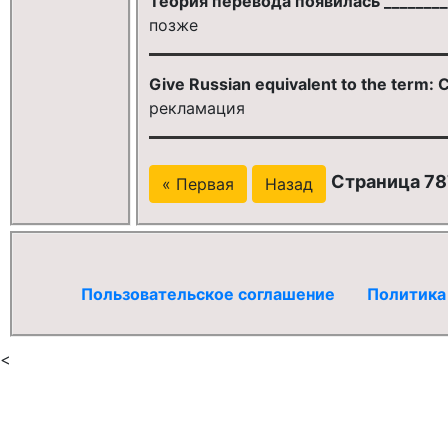
Теория перевода появилась ________
позже
Give Russian equivalent to the term: C
рекламация
Страница 78
« Первая
Назад
Пользовательское соглашение
Политика
<