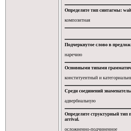
Определите тип синтагмы: wai
композитная
Подчеркнутое слово в предло
наречию
Основными типами грамматиче
конституентный и категориаль
Среди соединений знаменатель
адвербиальную
Определите структурный тип пре
arrival.
осложненно-подчиненное