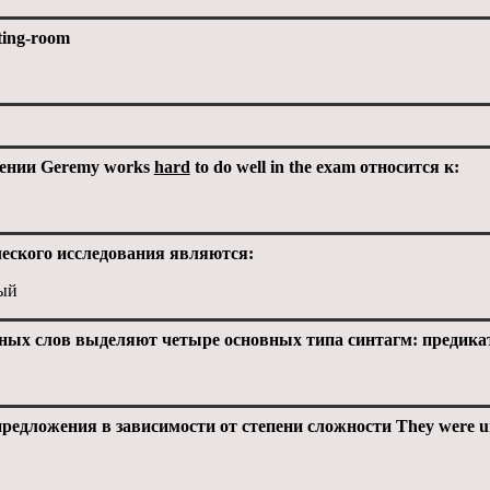
ting-room
жении Geremy works
hard
to do well in the exam относится к:
ского исследования являются:
ный
ных слов выделяют четыре основных типа синтагм: предикати
дложения в зависимости от степени сложности They were unable