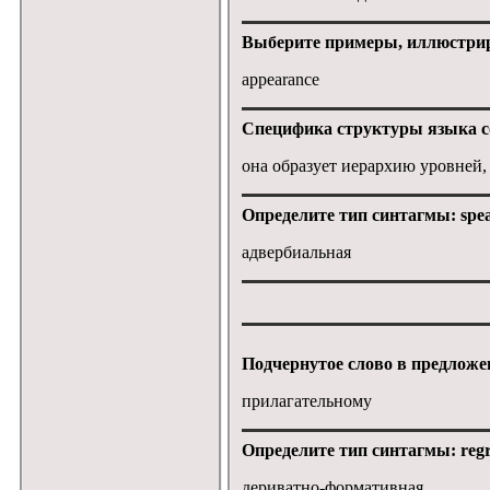
Выберите примеры, иллюстрир
appearance
Специфика структуры языка сос
она образует иерархию уровней
Определите тип синтагмы: speak
адвербиальная
Подчернутое слово в предложен
прилагательному
Определите тип синтагмы: regre
дериватно-формативная