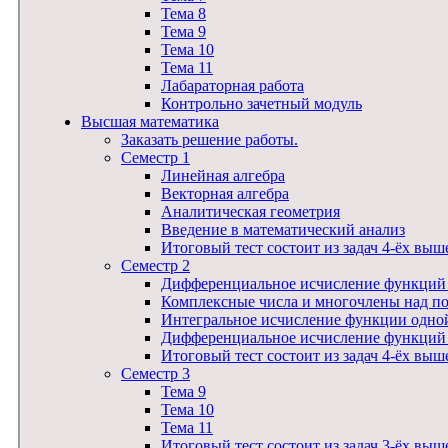
Тема 8
Тема 9
Тема 10
Тема 11
Лабараторная работа
Контрольно зачетный модуль
Высшая математика
Заказать решение работы.
Семестр 1
Линейная алгебра
Векторная алгебра
Аналитическая геометрия
Введение в математический анализ
Итоговый тест состоит из задач 4-ёх выш
Семестр 2
Дифференциальное исчисление функций
Комплексные числа и многочлены над п
Интегральное исчисление функции одно
Дифференциальное исчисление функций
Итоговый тест состоит из задач 4-ёх выш
Семестр 3
Тема 9
Тема 10
Тема 11
Итоговый тест состоит из задач 3-ёх вы