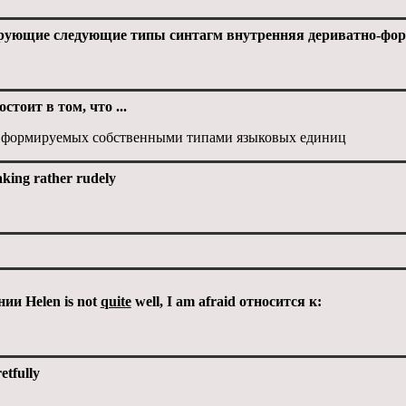
ующие следующие типы синтагм внутренняя дериватно-фор
тоит в том, что ...
, формируемых собственными типами языковых единиц
ing rather rudely
ии Helen is not
quite
well, I am afraid относится к:
tfully