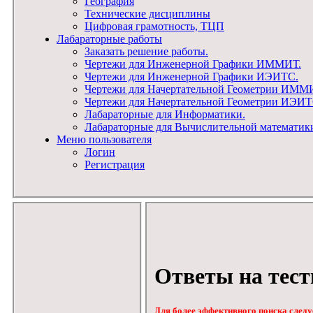
География
Технические дисциплины
Цифровая грамотность, ТЦП
Лабараторные работы
Заказать решение работы.
Чертежи для Инженерной Графики ИММИТ.
Чертежи для Инженерной Графики ИЭИТС.
Чертежи для Начертательной Геометрии ИММ
Чертежи для Начертательной Геометрии ИЭИТ
Лабараторные для Информатики.
Лабараторные для Вычислительной математик
Меню пользователя
Логин
Регистрация
Ответы на тест
Для более эффективного поиска следуе