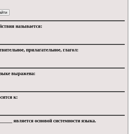
йствия называется:
ительное, прилагательное, глагол:
языке выражена:
осится к:
______ является основой системности языка.