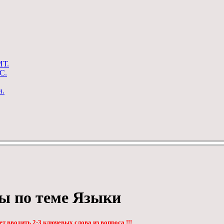
ИТ.
С.
и.
ы по теме Языки
т вводить 2-3 ключевых слова из вопроса !!!