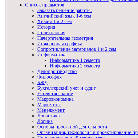
Список предметов
Заказать решение работы.
Английский язык 1-6 сем
Химия 1 и 2 сем
История
Политология
Начертательная геометрия
Инженерная графика
Сопротивление материалов 1 и 2 сем
Информатика
Информатика 1 семестр
Информатика 2 семестр
Делопроизводство
Философия
БЖД
Бухгалтерский учет и аудит
Естевствознание
Макроэкономика
Маркетинг
Менеджмент
Логистика
Логика
Основы проектной деятельности
Организация, технология и проектирование п
Производственный менеджмент