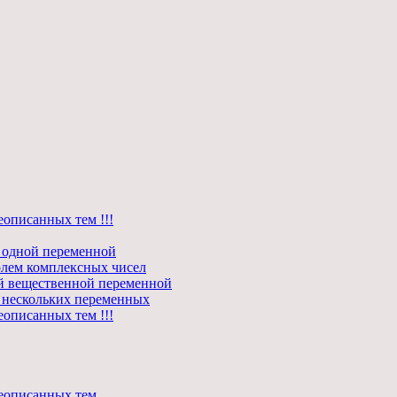
еописанных тем !!!
 одной переменной
олем комплексных чисел
й вещественной переменной
 нескольких переменных
еописанных тем !!!
шеописанных тем