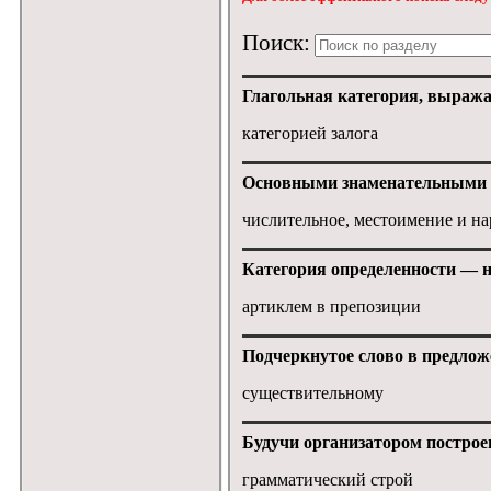
Поиск:
Глагольная категория, выраж
категорией залога
Основными знаменательными ча
числительное, местоимение и на
Категория определенности — н
артиклем в препозиции
Подчеркнутое слово в предложе
существительному
Будучи организатором построен
грамматический строй