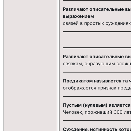
Различают описательные вы
выражением
связей в простых суждениях
Различают описательные выр
связкам, образующим сложн
Предикатом называется та ч
отображается признак пред
Пустым (нулевым) является
Человек, проживший 300 лет
Суждение, истинность котор