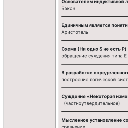
Основателем индуктивной л
Бэкон
Единичным является поняти
Аристотель
Схема (Ни одно S не есть P) 
обращение суждения типа Е
В разработке определенног
построение логической сист
Суждение «Некоторая измен
I (частноутвердительное)
Мысленное установление сх
сравнение