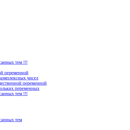
санных тем !!!
ой переменной
комплексных чисел
щественной переменной
ольких переменных
санных тем !!!
исанных тем