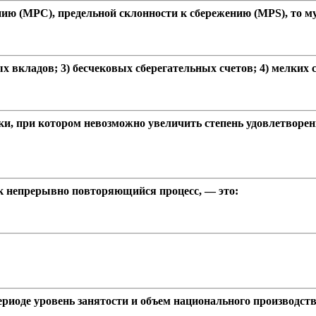
нию (МРС), предельной склонности к сбережению (МРS), то м
вых вкладов; 3) бесчековых сберегательных счетов; 4) мелки
, при котором невозможно увеличить степень удовлетворени
к непрерывно повторяющийся процесс, — это:
риоде уровень занятости и объем национального производст