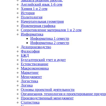
Заказать решение работы.
Английский язык 1-6 сем
Химия 1 и 2 сем
История
Политология
Начертательная геометрия
Инженерная графика
Сопротивление материалов 1 и 2 сем
Информатика
Информатика 1 семестр
Информатика 2 семестр
Делопроизводство
Философия
БЖД
Бухгалтерский учет и аудит
Естевствознание
Макроэкономика
Маркетинг
Менеджмент
Логистика
Логика
Основы проектной деятельности
Организация, технология и проектирование предпр
Производственный менеджмент
Статистика