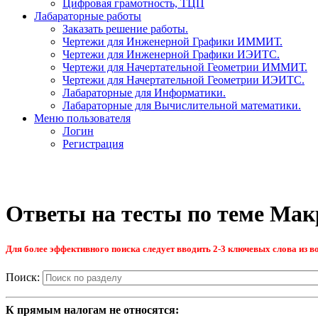
Цифровая грамотность, ТЦП
Лабараторные работы
Заказать решение работы.
Чертежи для Инженерной Графики ИММИТ.
Чертежи для Инженерной Графики ИЭИТС.
Чертежи для Начертательной Геометрии ИММИТ.
Чертежи для Начертательной Геометрии ИЭИТС.
Лабараторные для Информатики.
Лабараторные для Вычислительной математики.
Меню пользователя
Логин
Регистрация
Ответы на тесты по теме Ма
Для более эффективного поиска следует вводить 2-3 ключевых слова из во
Поиск:
К прямым налогам не относятся: