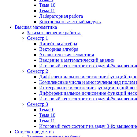
Тема 10
Тема 11
Лабараторная работа
Контрольно зачетный модуль
Высшая математика
Заказать решение работы.
Семестр 1
Линейная алгебра
Векторная алгебра
Аналитическая геометрия
Введение в математический анализ
Итоговый тест состоит из задач 4-ёх вышеопи
Семестр 2
Дифференциальное исчисление функций одн
Комплексные числа и многочлены над полем 
Интегральное исчисление функции одной ве
Дифференциальное исчисление функций неск
Итоговый тест состоит из задач 4-ёх вышеопи
Семестр 3
Тема 9
Тема 10
Тема 11
Итоговый тест состоит из задач 3-ёх вышеоп
Список предметов