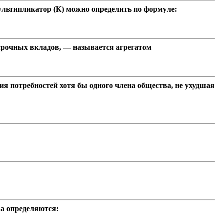
ультипликатор (К) можно определить по формуле:
х срочных вкладов, — называется агрегатом
я потребностей хотя бы одного члена общества, не ухудшая
ва определяются: