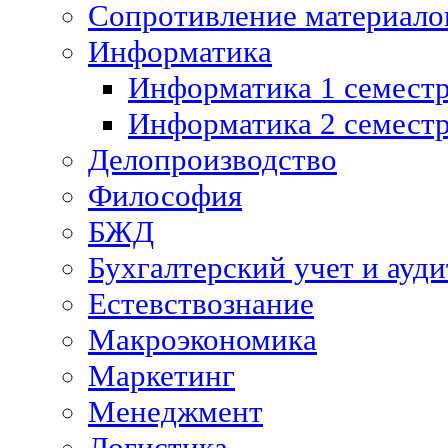
Сопротивление материалов
Информатика
Информатика 1 семест
Информатика 2 семест
Делопроизводство
Философия
БЖД
Бухгалтерский учет и ауди
Естевствознание
Макроэкономика
Маркетинг
Менеджмент
Логистика