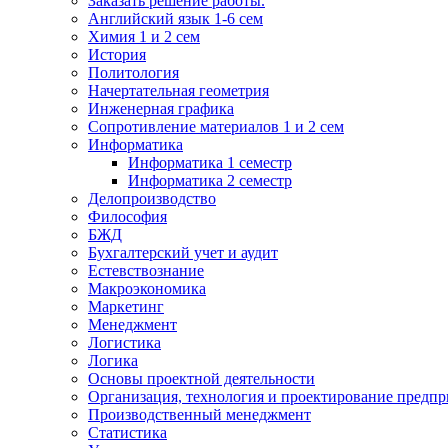
Заказать решение работы.
Английский язык 1-6 сем
Химия 1 и 2 сем
История
Политология
Начертательная геометрия
Инженерная графика
Сопротивление материалов 1 и 2 сем
Информатика
Информатика 1 семестр
Информатика 2 семестр
Делопроизводство
Философия
БЖД
Бухгалтерский учет и аудит
Естевствознание
Макроэкономика
Маркетинг
Менеджмент
Логистика
Логика
Основы проектной деятельности
Организация, технология и проектирование предпр
Производственный менеджмент
Статистика