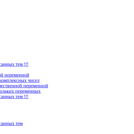
санных тем !!!
ой переменной
комплексных чисел
щественной переменной
ольких переменных
санных тем !!!
исанных тем