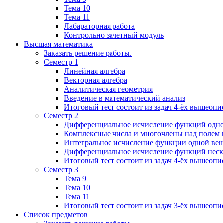
Тема 10
Тема 11
Лабараторная работа
Контрольно зачетный модуль
Высшая математика
Заказать решение работы.
Семестр 1
Линейная алгебра
Векторная алгебра
Аналитическая геометрия
Введение в математический анализ
Итоговый тест состоит из задач 4-ёх вышеопи
Семестр 2
Дифференциальное исчисление функций одн
Комплексные числа и многочлены над полем 
Интегральное исчисление функции одной ве
Дифференциальное исчисление функций неск
Итоговый тест состоит из задач 4-ёх вышеопи
Семестр 3
Тема 9
Тема 10
Тема 11
Итоговый тест состоит из задач 3-ёх вышеоп
Список предметов