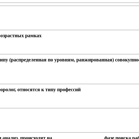
возрастных рамках
ипу (распределенная по уровням, ранжированная) совокупно
еоролог, относятся к типу профессий
анализ, происходят на ____________________ фазе поиска ра