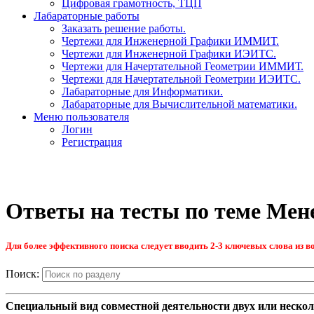
Цифровая грамотность, ТЦП
Лабараторные работы
Заказать решение работы.
Чертежи для Инженерной Графики ИММИТ.
Чертежи для Инженерной Графики ИЭИТС.
Чертежи для Начертательной Геометрии ИММИТ.
Чертежи для Начертательной Геометрии ИЭИТС.
Лабараторные для Информатики.
Лабараторные для Вычислительной математики.
Меню пользователя
Логин
Регистрация
Ответы на тесты по теме Ме
Для более эффективного поиска следует вводить 2-3 ключевых слова из во
Поиск:
Специальный вид совместной деятельности двух или неско