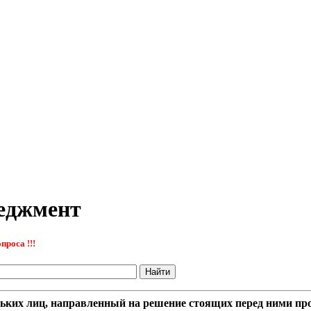
неджмент
проса !!!
льких лиц, направленный на решение стоящих перед ними пр