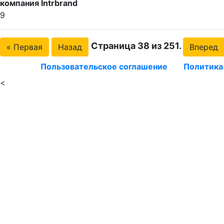
компания Intrbrand
9
Страница 38 из 251.
« Первая
Назад
Вперед
Пользовательское соглашение
Политика
<